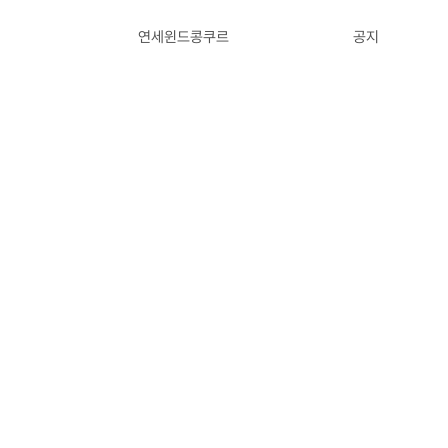
연세윈드콩쿠르
공지