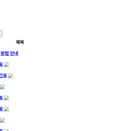
제목
 방법 안내
표
시간표
표
표