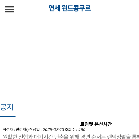
연세윈드콩쿠르
공지
결과확인
공지
트럼펫 본선시간
작성자 :
관리자()
작성일 :
2025-07-13
조회수 :
460
원활한 진행과 대기시간 단축을 위해 경연 순서는 랜덤정렬을 통해