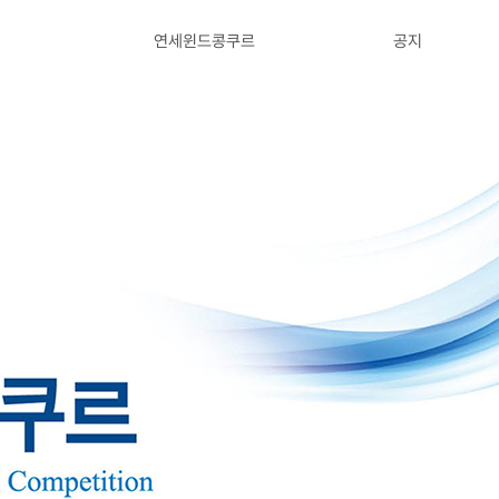
연세윈드콩쿠르
공지