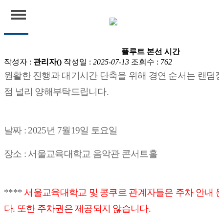
공지
플루트 본선 시간
연세윈드콩쿠르
작성자 :
관리자()
작성일 :
2025-07-13
조회수 :
762
원활한 진행과 대기시간 단축을 위해 경연 순서는 랜덤
공지
점 널리 양해부탁드립니다.
결과확인
날짜 : 2025년 7월19일 토요일
장소 : 서울교육대학교 음악관 콘서트홀
****
서울교육대학교 및 콩쿠르 관계자들은 주차 안내 
다. 또한 주차권은 제공되지 않습니다.