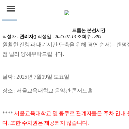
공지
트롬본 본선시간
연세윈드콩쿠르
작성자 :
관리자()
작성일 :
2025-07-13
조회수 :
385
원활한 진행과 대기시간 단축을 위해 경연 순서는 랜덤
공지
점 널리 양해부탁드립니다.
결과확인
날짜 : 2025년 7월19일 토요일
장소 : 서울교육대학교 음악관 콘서트홀
****
서울교육대학교 및 콩쿠르 관계자들은 주차 안내 
다. 또한 주차권은 제공되지 않습니다.